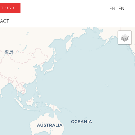
FR
EN
T US
ACT