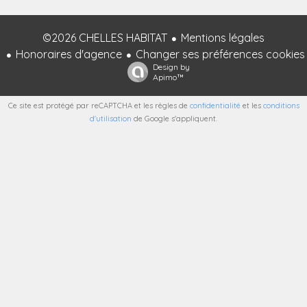
©2026 CHELLES HABITAT
Mentions légales
Honoraires d'agence
Changer ses préférences cookies
Design by
Apimo™
Ce site est protégé par reCAPTCHA et les règles de
confidentialité
et les
conditions
d'utilisation
de Google s'appliquent.