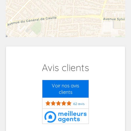
Avis clients
Voir nos avis
clients
62 avis