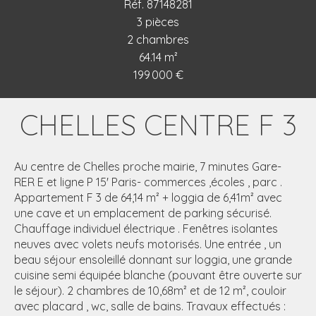
Réf. 87148281
3 pièces
2 chambres
64.14 m²
199 000 €
CHELLES CENTRE F 3
Au centre de Chelles proche mairie, 7 minutes Gare-
RER E et ligne P 15' Paris- commerces ,écoles , parc .
Appartement F 3 de 64,14 m² + loggia de 6,41m² avec
une cave et un emplacement de parking sécurisé.
Chauffage individuel électrique . Fenêtres isolantes
neuves avec volets neufs motorisés. Une entrée , un
beau séjour ensoleillé donnant sur loggia, une grande
cuisine semi équipée blanche (pouvant être ouverte sur
le séjour). 2 chambres de 10,68m² et de 12 m², couloir
avec placard , wc, salle de bains. Travaux effectués :