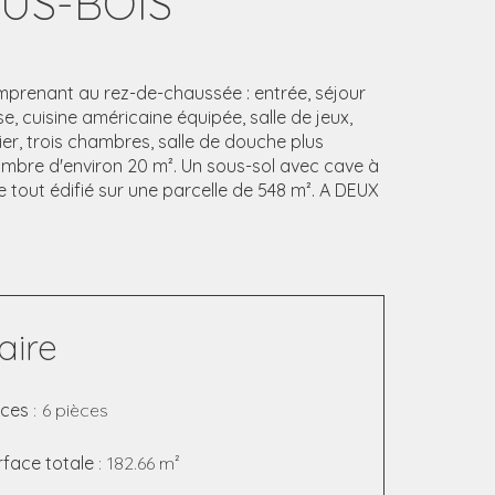
US-BOIS
omprenant au rez-de-chaussée : entrée, séjour
, cuisine américaine équipée, salle de jeux,
lier, trois chambres, salle de douche plus
ambre d'environ 20 m². Un sous-sol avec cave à
Le tout édifié sur une parcelle de 548 m². A DEUX
ire
èces
6 pièces
rface totale
182.66 m²