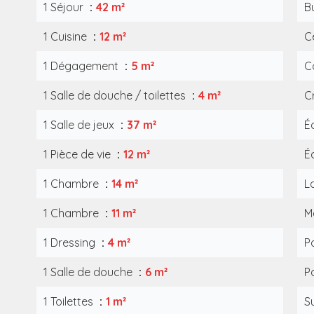
1 Séjour
42 m²
B
1 Cuisine
12 m²
Ce
1 Dégagement
5 m²
C
1 Salle de douche / toilettes
4 m²
C
1 Salle de jeux
37 m²
É
1 Pièce de vie
12 m²
É
1 Chambre
14 m²
L
1 Chambre
11 m²
M
1 Dressing
4 m²
P
1 Salle de douche
6 m²
P
1 Toilettes
1 m²
S