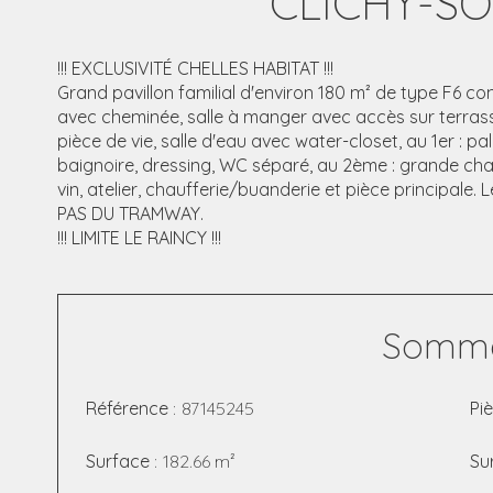
CLICHY-SO
!!! EXCLUSIVITÉ CHELLES HABITAT !!!
Grand pavillon familial d'environ 180 m² de type F6 c
avec cheminée, salle à manger avec accès sur terrasse
pièce de vie, salle d'eau avec water-closet, au 1er : pa
baignoire, dressing, WC séparé, au 2ème : grande ch
vin, atelier, chaufferie/buanderie et pièce principale. 
PAS DU TRAMWAY.
!!! LIMITE LE RAINCY !!!
Somma
Référence
87145245
Pi
Surface
182.66 m²
Su