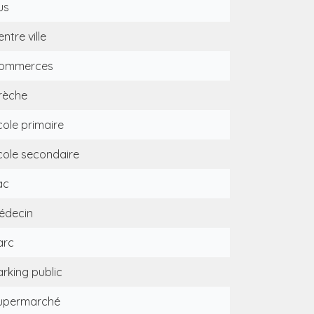
us
ntre ville
ommerces
rèche
cole primaire
cole secondaire
ac
édecin
arc
arking public
upermarché