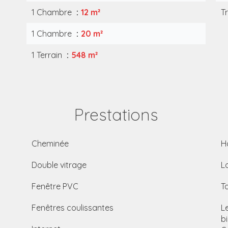
1 Chambre
12 m²
T
1 Chambre
20 m²
1 Terrain
548 m²
Prestations
Cheminée
H
Double vitrage
L
Fenêtre PVC
T
Fenêtres coulissantes
L
b