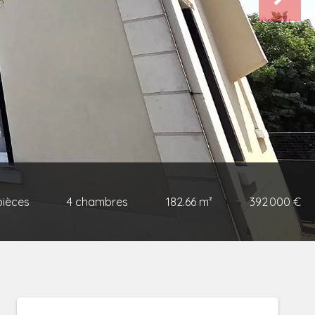
pièces
4 chambres
182.66 m²
392 000 €