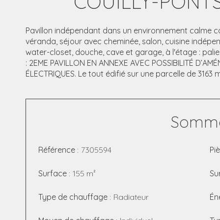
COUILLY-PONT
Pavillon indépendant dans un environnement calme c
véranda, séjour avec cheminée, salon, cuisine indépe
water-closet, douche, cave et garage, à l'étage : pali
: 2EME PAVILLON EN ANNEXE AVEC POSSIBILITÉ D’A
ÉLECTRIQUES. Le tout édifié sur une parcelle de 3163 m
Somma
Référence
7305594
Pi
Surface
155 m²
Su
Type de chauffage
Radiateur
Én