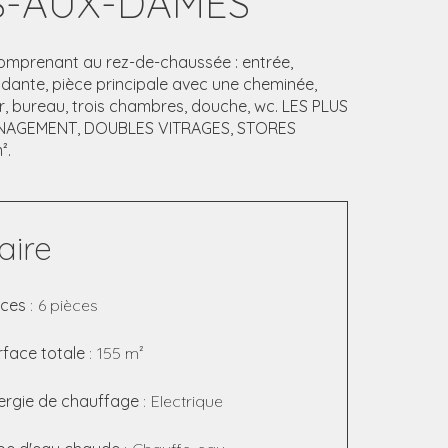
S-AUX-DAMES
omprenant au rez-de-chaussée : entrée,
ndante, pièce principale avec une cheminée,
er, bureau, trois chambres, douche, wc. LES PLUS
MÉNAGEMENT, DOUBLES VITRAGES, STORES
².
ire
èces
6 pièces
rface totale
155 m²
ergie de chauffage
Electrique