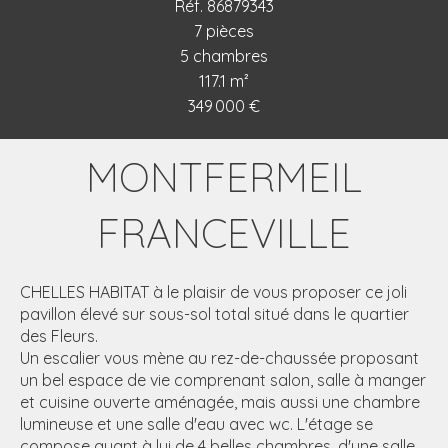
Réf. 86879343
7 pièces
5 chambres
117.1 m²
349 000 €
MONTFERMEIL
FRANCEVILLE
CHELLES HABITAT à le plaisir de vous proposer ce joli
pavillon élevé sur sous-sol total situé dans le quartier
des Fleurs.
Un escalier vous mène au rez-de-chaussée proposant
un bel espace de vie comprenant salon, salle à manger
et cuisine ouverte aménagée, mais aussi une chambre
lumineuse et une salle d'eau avec wc. L'étage se
compose quant à lui de 4 belles chambres, d'une salle